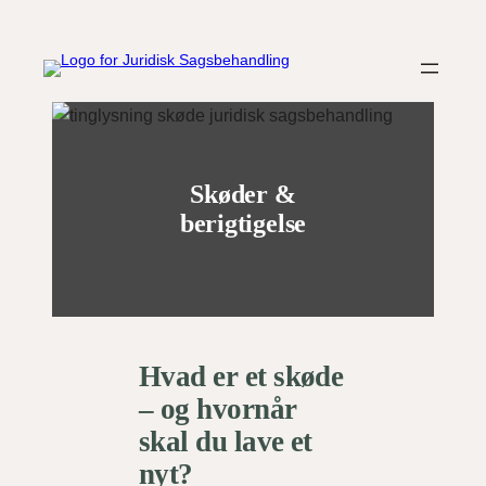
Skip
to
content
Skøder &
berigtigelse
Hvad er et skøde
– og hvornår
skal du lave et
nyt?